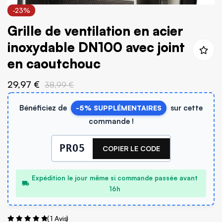
Skip
-23%
to
Grille de ventilation en acier
the
beginning
inoxydable DN100 avec joint
of
en caoutchouc
the
29,97 €
images
38,99 €
gallery
Bénéficiez de
sur cette
-5% SUPPLÉMENTAIRES
commande !
PRO5
COPIER LE CODE
Expédition le jour même si commande passée avant
16h
Évaluation:
1
Avis