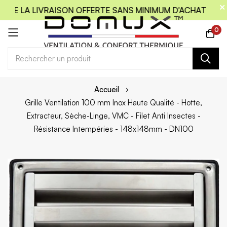
DE LA LIVRAISON OFFERTE SANS MINIMUM D'ACHAT
CODE
0
Allez
Accueil
au
Grille Ventilation 100 mm Inox Haute Qualité - Hotte,
contenu
Extracteur, Sèche-Linge, VMC - Filet Anti Insectes -
Résistance Intempéries - 148x148mm - DN100
Skip
to
the
end
of