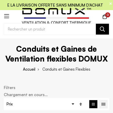
 DE LA LIVRAISON OFFERTE SANS MINIMUM D'ACHAT
CODE
0
Allez
Conduits et Gaines de
au
contenu
Ventilation flexibles DOMUX
Accueil
Conduits et Gaines Flexibles
Filters
Chargement en cours...
Par
ordre