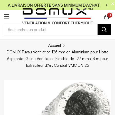
E LA LIVRAISON OFFERTE SANS MINIMUM D'ACHAT
CODE 
0
Allez
Accueil
au
DOMUX Tuyau Ventilation 125 mm en Aluminium pour Hotte
contenu
Aspirante, Gaine Ventilation Flexible de 127 mm x 3 m pour
Extracteur d'Air, Conduit VMC DN125
Skip
to
the
end
of