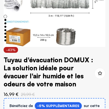
Skip
-43%
to
Tuyau d'évacuation DOMUX :
the
beginning
La solution idéale pour
of
évacuer l'air humide et les
the
odeurs de votre maison
images
gallery
16,99 €
29,99 €
Bénéficiez de
sur cette
-5% SUPPLÉMENTAIRES